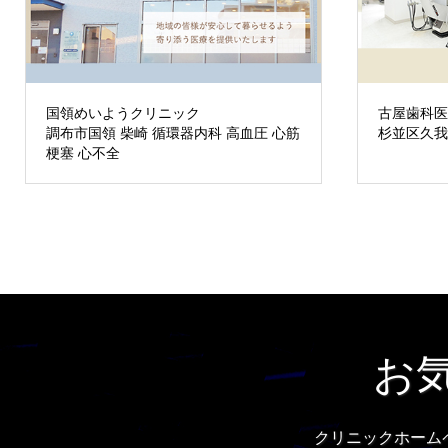
国領めいようクリニック
古屋歯科
調布市国領 柴崎 循環器内科 高血圧 心筋
杉並区久我
梗塞 心不全
お
クリニックホーム