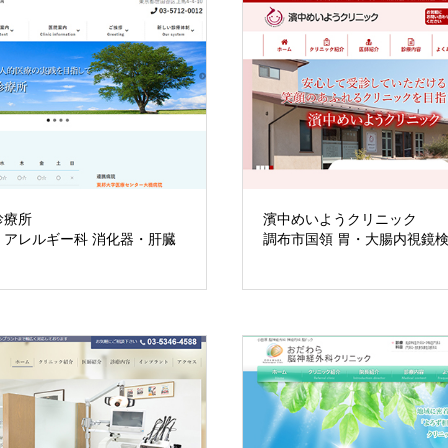
診療所
濱中めいようクリニック
 アレルギー科 消化器・肝臓
調布市国領 胃・大腸内視鏡