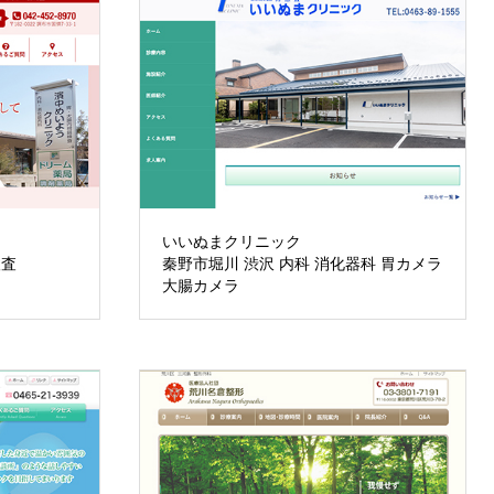
いいぬまクリニック
検査
秦野市堀川 渋沢 内科 消化器科 胃カメラ
大腸カメラ